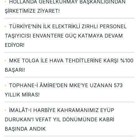
HOLLANDA GENELKURMAY BAŞKANLIĞINDAN
ŞİRKETİMİZE ZİYARET!
TÜRKİYE’NİN İLK ELEKTRİKLİ ZIRHLI PERSONEL
TAŞIYICISI ENVANTERE GÜÇ KATMAYA DEVAM
EDİYOR!
MKE TOLGA İLE HAVA TEHDİTLERİNE KARŞI %100
BAŞARI!
TOPHANE-İ ÂMİRE’DEN MKE’YE UZANAN 573
YILLIK MİRAS!
İMALÂT-I HARBİYE KAHRAMANIMIZ EYÜP
DURUKAN’I VEFAT YIL DÖNÜMÜNDE KABRİ
BAŞINDA ANDIK