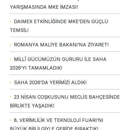
YARIŞMASINDA MKE İMZASI!
DAIMEX ETKİNLİĞİNDE MKE’DEN GÜÇLÜ
TEMSİL!
ROMANYA MALİYE BAKANI’NA ZİYARET!
MİLLÎ GÜCÜMÜZÜN GURURU İLE SAHA
2026’YI TAMAMLADIK!
SAHA 2026’DA YERİMİZİ ALDIK!
23 NİSAN COŞKUSUNU MECLİS BAHÇESİNDE
BİRLİKTE YAŞADIK!
8. VERİMLİLİK VE TEKNOLOJİ FUARI’NI
BÜYÜK BİR İLGİYLE GERİDE BIRAKTIK!