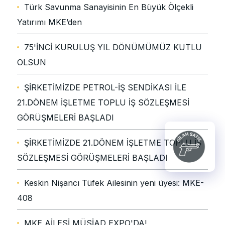
Türk Savunma Sanayisinin En Büyük Ölçekli
Yatırımı MKE’den
75'İNCİ KURULUŞ YIL DÖNÜMÜMÜZ KUTLU
OLSUN
ŞİRKETİMİZDE PETROL-İŞ SENDİKASI İLE
21.DÖNEM İŞLETME TOPLU İŞ SÖZLEŞMESİ
GÖRÜŞMELERİ BAŞLADI
ŞİRKETİMİZDE 21.DÖNEM İŞLETME TOPLU İŞ
SÖZLEŞMESİ GÖRÜŞMELERİ BAŞLADI
Keskin Nişancı Tüfek Ailesinin yeni üyesi: MKE-
408
MKE AİLESİ MÜSİAD EXPO'DA!