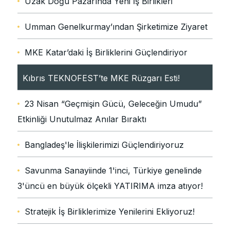
Uzak Doğu Pazarında Yeni İş Birlikleri
Umman Genelkurmay’ından Şirketimize Ziyaret
MKE Katar’daki İş Birliklerini Güçlendiriyor
Kıbrıs TEKNOFEST’te MKE Rüzgarı Esti!
23 Nisan “Geçmişin Gücü, Geleceğin Umudu”
Etkinliği Unutulmaz Anılar Bıraktı
Bangladeş'le İlişkilerimizi Güçlendiriyoruz
Savunma Sanayiinde 1'inci, Türkiye genelinde
3'üncü en büyük ölçekli YATIRIMA imza atıyor!
Stratejik İş Birliklerimize Yenilerini Ekliyoruz!