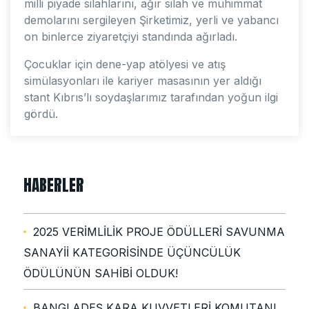
milli piyade silahlarını, ağır silah ve mühimmat
demolarını sergileyen Şirketimiz, yerli ve yabancı
on binlerce ziyaretçiyi standında ağırladı.
Çocuklar için dene-yap atölyesi ve atış
simülasyonları ile kariyer masasının yer aldığı
stant Kıbrıs’lı soydaşlarımız tarafından yoğun ilgi
gördü.
HABERLER
2025 VERİMLİLİK PROJE ÖDÜLLERİ SAVUNMA
SANAYİİ KATEGORİSİNDE ÜÇÜNCÜLÜK
ÖDÜLÜNÜN SAHİBİ OLDUK!
BANGLADEŞ KARA KUVVETLERİ KOMUTANI