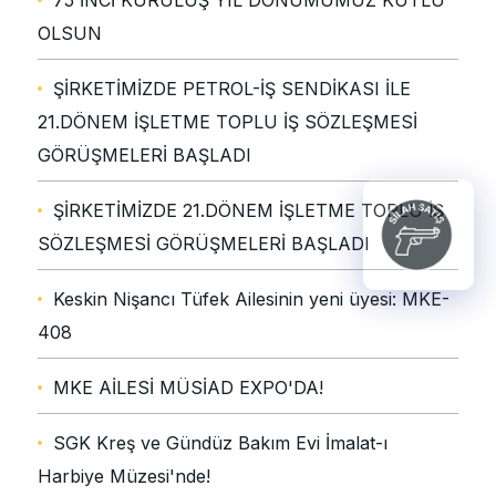
75'İNCİ KURULUŞ YIL DÖNÜMÜMÜZ KUTLU
OLSUN
ŞİRKETİMİZDE PETROL-İŞ SENDİKASI İLE
21.DÖNEM İŞLETME TOPLU İŞ SÖZLEŞMESİ
GÖRÜŞMELERİ BAŞLADI
ŞİRKETİMİZDE 21.DÖNEM İŞLETME TOPLU İŞ
SÖZLEŞMESİ GÖRÜŞMELERİ BAŞLADI
Keskin Nişancı Tüfek Ailesinin yeni üyesi: MKE-
408
MKE AİLESİ MÜSİAD EXPO'DA!
SGK Kreş ve Gündüz Bakım Evi İmalat-ı
Harbiye Müzesi'nde!