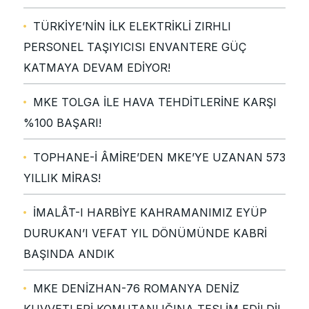
TÜRKİYE’NİN İLK ELEKTRİKLİ ZIRHLI
PERSONEL TAŞIYICISI ENVANTERE GÜÇ
KATMAYA DEVAM EDİYOR!
MKE TOLGA İLE HAVA TEHDİTLERİNE KARŞI
%100 BAŞARI!
TOPHANE-İ ÂMİRE’DEN MKE’YE UZANAN 573
YILLIK MİRAS!
İMALÂT-I HARBİYE KAHRAMANIMIZ EYÜP
DURUKAN’I VEFAT YIL DÖNÜMÜNDE KABRİ
BAŞINDA ANDIK
MKE DENİZHAN-76 ROMANYA DENİZ
KUVVETLERİ KOMUTANLIĞINA TESLİM EDİLDİ!