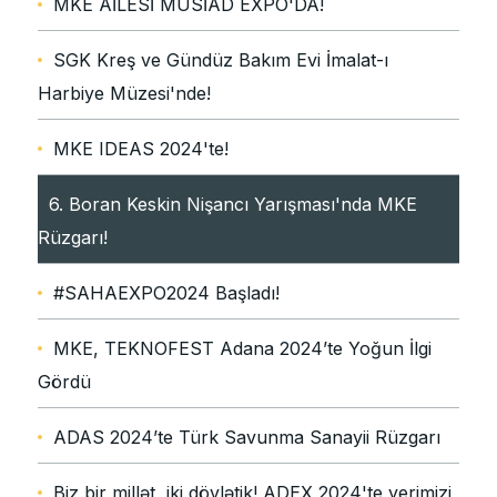
MKE AİLESİ MÜSİAD EXPO'DA!
SGK Kreş ve Gündüz Bakım Evi İmalat-ı
Harbiye Müzesi'nde!
MKE IDEAS 2024'te!
6. Boran Keskin Nişancı Yarışması'nda MKE
Rüzgarı!
#SAHAEXPO2024 Başladı!
MKE, TEKNOFEST Adana 2024’te Yoğun İlgi
Gördü
ADAS 2024’te Türk Savunma Sanayii Rüzgarı
Biz bir millət, iki dövlətik! ADEX 2024'te yerimizi