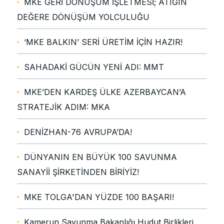
MKE GERİ DÖNÜŞÜM İŞLETMESİ; ATIĞIN
DEĞERE DÖNÜŞÜM YOLCULUĞU
‘MKE BALKIN’ SERİ ÜRETİM İÇİN HAZIR!
SAHADAKİ GÜCÜN YENİ ADI: MMT
MKE’DEN KARDEŞ ÜLKE AZERBAYCAN’A
STRATEJİK ADIM: MKA
DENİZHAN-76 AVRUPA’DA!
DÜNYANIN EN BÜYÜK 100 SAVUNMA
SANAYİİ ŞİRKETİNDEN BİRİYİZ!
MKE TOLGA'DAN YÜZDE 100 BAŞARI!
Kamerun Savunma Bakanlığı Hudut Birlikleri