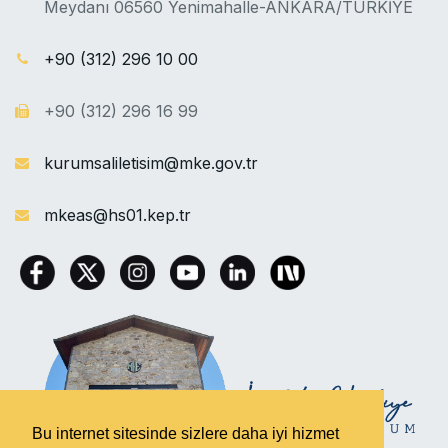
Meydanı 06560 Yenimahalle-ANKARA/TÜRKİYE
+90 (312) 296 10 00
+90 (312) 296 16 99
kurumsaliletisim@mke.gov.tr
mkeas@hs01.kep.tr
Bu internet sitesinde sizlere daha iyi hizmet