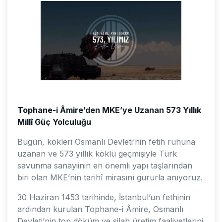
Tophane-i Âmire’den MKE’ye Uzanan 573 Yıllık
Millî Güç Yolculuğu
Bugün, kökleri Osmanlı Devleti’nin fetih ruhuna
uzanan ve 573 yıllık köklü geçmişiyle Türk
savunma sanayiinin en önemli yapı taşlarından
biri olan MKE’nin tarihî mirasını gururla anıyoruz.
30 Haziran 1453 tarihinde, İstanbul’un fethinin
ardından kurulan Tophane-i Âmire, Osmanlı
Devleti’nin top döküm ve silah üretim faaliyetlerini