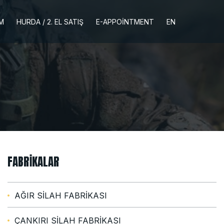
İM
HURDA / 2. EL SATIŞ
E-APPOINTMENT
EN
FABRIKALAR
AĞIR SİLAH FABRİKASI
ÇANKIRI SİLAH FABRİKASI