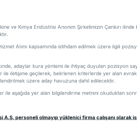
e ve Kimya Endüstrisi Anonim Şirketimizin Çankırı ilinde b
tır.
Hizmet Alımı kapsamında istihdam edilmek üzere ilgili pozisy
nde, adaylar kura yöntemi ile ihtiyaç duyulan pozisyon sayı
le iletişime geçilerek, belirlenen kriterlerde yer alan evrakl
lendirilmek üzere aday havuzuna dahil edilecektir.
rler ile aşağıda yer alan bilgilendirme metnini okuduktan so
 A.Ş. personeli olmayıp yüklenici firma çalışanı olarak is