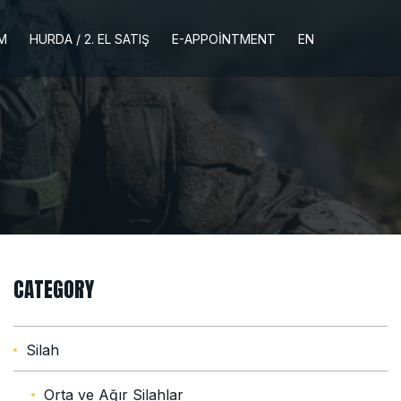
İM
HURDA / 2. EL SATIŞ
E-APPOINTMENT
EN
CATEGORY
Silah
Orta ve Ağır Silahlar