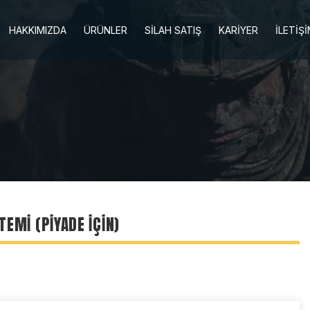
HAKKIMIZDA
ÜRÜNLER
SİLAH SATIŞ
KARİYER
İLETİŞ
EMI (PIYADE İÇIN)