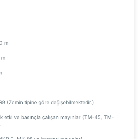
0 m
 m
m
8 (Zemin tipine göre değişebilmektedir.)
k etki ve basınçla çalışan mayınlar (TM-45, TM-
,
KR-2, MK-56 ve benzeri mayınlar)