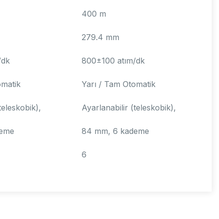
400 m
279.4 mm
/dk
800±100 atım/dk
omatik
Yarı / Tam Otomatik
teleskobik),
Ayarlanabilir (teleskobik),
deme
84 mm, 6 kademe
6