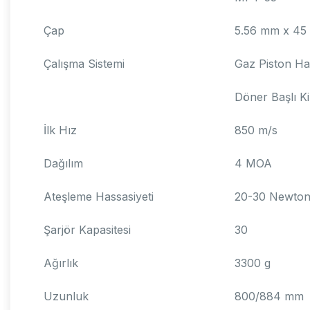
Çap
5.56 mm x 4
Çalışma Sistemi
Gaz Piston Har
Döner Başlı Kil
İlk Hız
850 m/s
Dağılım
4 MOA
Ateşleme Hassasiyeti
20-30 Newto
Şarjör Kapasitesi
30
Ağırlık
3300 g
Uzunluk
800/884 mm