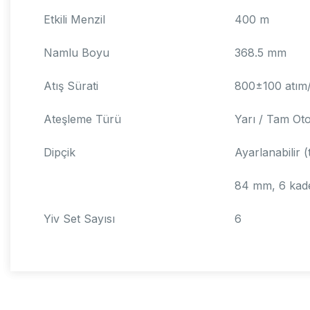
Etkili Menzil
400 m
Namlu Boyu
368.5 mm
Atış Sürati
800±100 atım
Ateşleme Türü
Yarı / Tam Ot
Dipçik
Ayarlanabilir (
84 mm, 6 ka
Yiv Set Sayısı
6