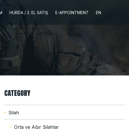
İM
HURDA / 2. EL SATIŞ
E-APPOINTMENT
EN
CATEGORY
Silah
Orta ve Ağır Silahlar