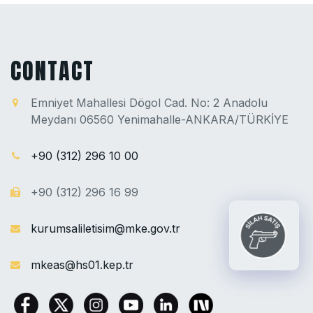
CONTACT
Emniyet Mahallesi Dögol Cad. No: 2 Anadolu
Meydanı 06560 Yenimahalle-ANKARA/TÜRKİYE
+90 (312) 296 10 00
+90 (312) 296 16 99
kurumsaliletisim@mke.gov.tr
mkeas@hs01.kep.tr