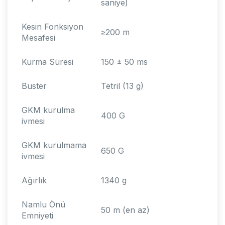
saniye)
Kesin Fonksiyon
≥200 m
Mesafesi
Kurma Süresi
150 ± 50 ms
Buster
Tetril (13 g)
GKM kurulma
400 G
ivmesi
GKM kurulmama
650 G
ivmesi
Ağırlık
1340 g
Namlu Önü
50 m (en az)
Emniyeti