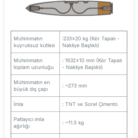
Mühimmatın
:233±20 kg (Kör Tapalı -
kuyruksuz kütlesi
Nakliye Başlıklı)
Mühimmatın
: 1632±10 mm (Kör Tapalı
toplam uzunluğu
- Nakliye Başlıklı)
Mühimmatın en
: ~273 mm
büyük dış çapı
İmla
: TNT ve Sorel Çimento
Patlayıcı imla
: ~11.5 kg
ağırlığı