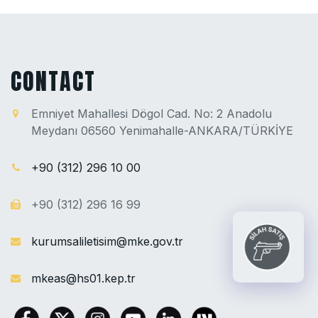
CONTACT
Emniyet Mahallesi Dögol Cad. No: 2 Anadolu
Meydanı 06560 Yenimahalle-ANKARA/TÜRKİYE
+90 (312) 296 10 00
+90 (312) 296 16 99
kurumsaliletisim@mke.gov.tr
mkeas@hs01.kep.tr