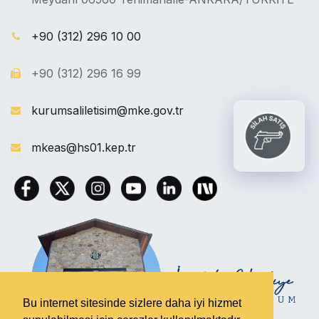
+90 (312) 296 10 00
+90 (312) 296 16 99
kurumsaliletisim@mke.gov.tr
mkeas@hs01.kep.tr
Bu internet sitesinde sizlere daha iyi hizmet