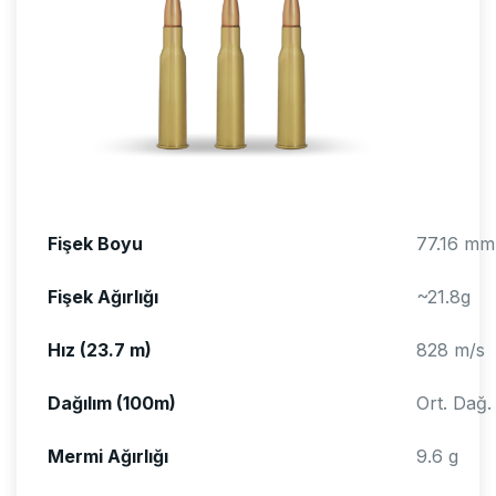
Fişek Boyu
77.16 mm
Fişek Ağırlığı
~21.8g
Hız (23.7 m)
828 m/s
Dağılım (100m)
Ort. Dağ.
Mermi Ağırlığı
9.6 g