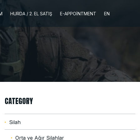
İM
HURDA / 2. EL SATIŞ
E-APPOINTMENT
EN
CATEGORY
Silah
Orta ve Ağır Silahlar