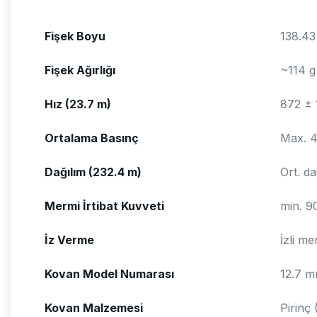
Fişek Boyu
138.4
Fişek Ağırlığı
~114 g
Hız (23.7 m)
872 ± 
Ortalama Basınç
Max. 4
Dağılım (232.4 m)
Ort. d
Mermi İrtibat Kuvveti
min. 9
İz Verme
İzli me
Kovan Model Numarası
12.7 m
Kovan Malzemesi
Pirinç