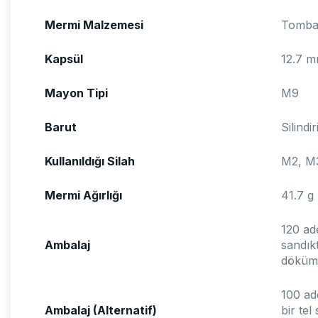
Mermi Malzemesi
Tombak
Kapsül
12.7 m
Mayon Tipi
M9
Barut
Silindi
Kullanıldığı Silah
M2, M
Mermi Ağırlığı
41.7 g
120 ad
Ambalaj
sandıkt
döküm 
100 ad
Ambalaj (Alternatif)
bir tel