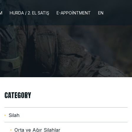
İM
HURDA / 2. EL SATIŞ
E-APPOINTMENT
EN
CATEGORY
Silah
Orta ve Ağır Silahlar