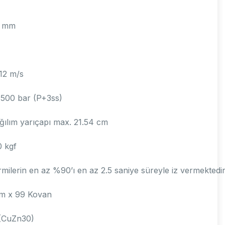
3 mm
12 m/s
500 bar (P+3ss)
ağılım yarıçapı max. 21.54 cm
0 kgf
rmilerin en az %90’ı en az 2.5 saniye süreyle iz vermektedir
m x 99 Kovan
 (CuZn30)