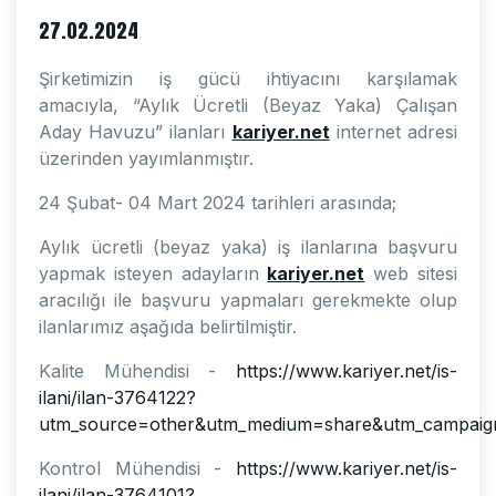
27.02.2024
Şirketimizin iş gücü ihtiyacını karşılamak
amacıyla, “Aylık Ücretli (Beyaz Yaka) Çalışan
Aday Havuzu” ilanları
kariyer.net
internet adresi
üzerinden yayımlanmıştır.
24 Şubat- 04 Mart 2024 tarihleri arasında;
Aylık ücretli (beyaz yaka) iş ilanlarına başvuru
yapmak isteyen adayların
kariyer.net
web sitesi
aracılığı ile başvuru yapmaları gerekmekte olup
ilanlarımız aşağıda belirtilmiştir.
Kalite Mühendisi -
https://www.kariyer.net/is-
ilani/ilan-3764122?
utm_source=other&utm_medium=share&utm_campaig
Kontrol Mühendisi -
https://www.kariyer.net/is-
ilani/ilan-3764101?