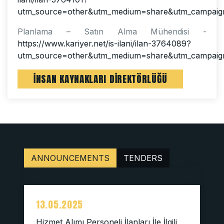
utm_source=other&utm_medium=share&utm_campaig
Planlama – Satın Alma Mühendisi -
https://www.kariyer.net/is-ilani/ilan-3764089?
utm_source=other&utm_medium=share&utm_campaig
İNSAN KAYNAKLARI DİREKTÖRLÜĞÜ
ANNOUNCEMENTS
TENDERS
13.05.2025
Hizmet Alımı Personeli İlanları İle İlgili